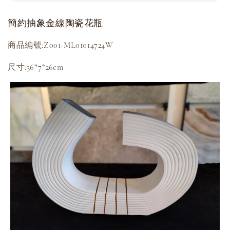
簡約抽象金線陶瓷花瓶
商品編號:Z001-ML01014724W
尺寸:36*7*26cm