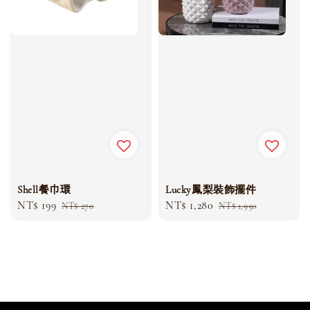
Shell餐巾環
Lucky鳳梨裝飾擺件
Sale
NT$ 199
Regular
Sale
NT$ 1,280
Regular
NT$ 270
NT$ 1,950
price
price
price
price