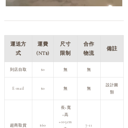
運送方
運費
尺寸
合作
備註
式
(NT$)
限制
物流
到店自取
$0
無
無
設計圖
E-mail
$0
無
無
類
長+寬
+高
=105cm
超商取貨
$60
7-11