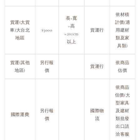
依材積
長+寬
貨運(大貨
計價(適
+高
車)大台北
$3000
貨運行
用建材
=201cm
地區
類及家
以上
具類)
貨運(其他
另行報
依商品
貨運行
地區)
價
估價
依商品
估價(大
型家具
另行報
國際物
及建材
國際運費
價
流
類批發
出口請
洽客服