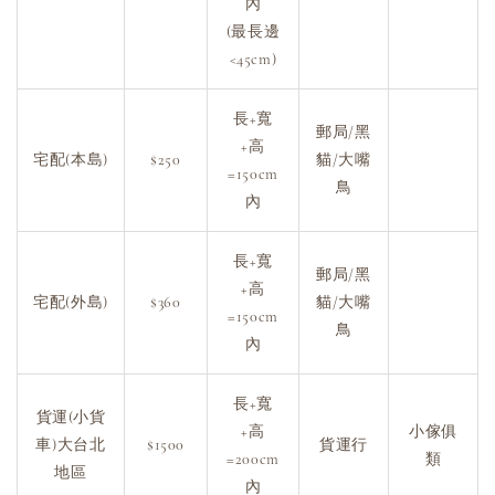
內
(最長邊
<45cm)
長+寬
郵局/黑
+高
宅配(本島)
$250
貓/大嘴
=150cm
鳥
內
長+寬
郵局/黑
+高
宅配(外島)
$360
貓/大嘴
=150cm
鳥
內
長+寬
貨運(小貨
+高
小傢俱
車)大台北
$1500
貨運行
=200cm
類
地區
內