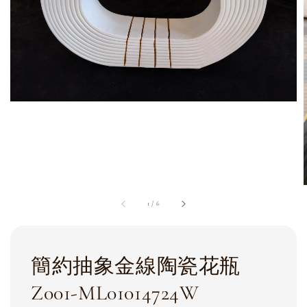
1
/
6
簡約抽象金線陶瓷花瓶
Z001-ML01014724W