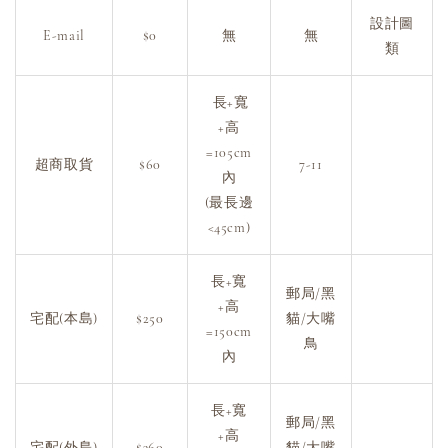
設計圖
E-mail
$0
無
無
類
長+寬
+高
=105cm
超商取貨
$60
7-11
內
(最長邊
<45cm)
長+寬
郵局/黑
+高
宅配(本島)
$250
貓/大嘴
=150cm
鳥
內
長+寬
郵局/黑
+高
宅配(外島)
$360
貓/大嘴