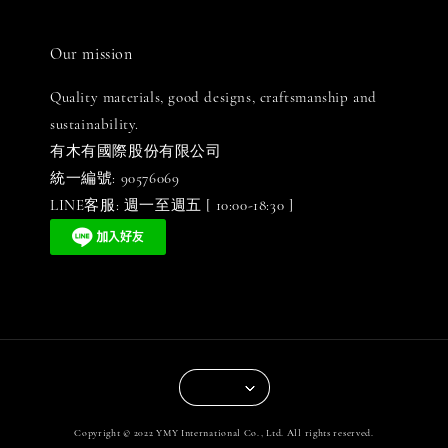
Our mission
Quality materials, good designs, craftsmanship and
sustainability.
有木有國際股份有限公司
統一編號: 90576069
LINE客服: 週一至週五 [ 10:00-18:30 ]
Copyright © 2022 YMY International Co., Ltd. All rights reserved.