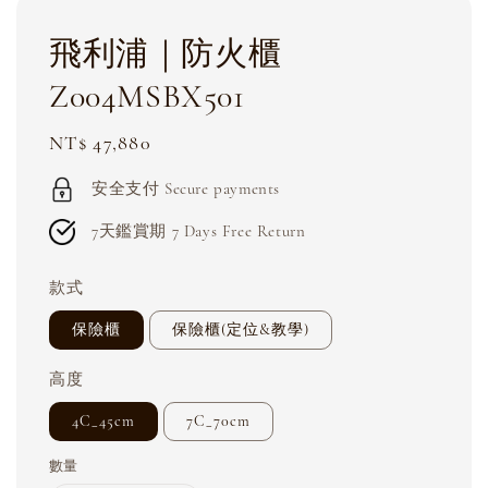
飛利浦｜防火櫃
Z004MSBX501
Regular
NT$ 47,880
price
安全支付 Secure payments
7天鑑賞期 7 Days Free Return
款式
保險櫃
保險櫃(定位&教學)
高度
4C_45cm
7C_70cm
數量