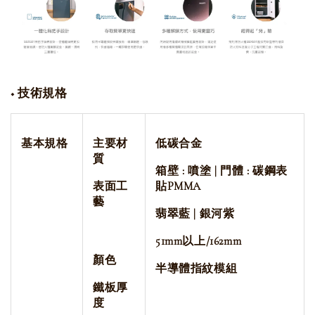
◆
技術規格
基本規格
主要材
低碳合金
質
箱壁 : 噴塗 | 門體 : 碳
鋼表
表面工
貼PMMA
藝
翡翠藍 | 銀河紫
51mm以上/162mm
顏色
半導體指紋模組
鐵板厚
度