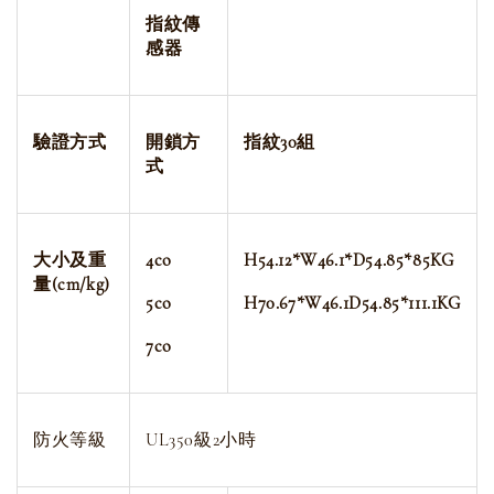
指紋傳
感器
驗證方式
開鎖方
指紋30組
式
大小及重
4co
H54.12*W46.1*D54.85*85KG
量(cm/kg)
5co
H70.67*W46.1D54.85*111.1KG
7co
防火等級
UL350級2小時