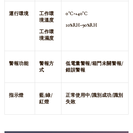
運行環境
工作環
0
˚C~+40
˚C
境溫度
10%RH~90%RH
工作環
境濕度
警報功能
警報方
低電量警報/
箱
門未關警報/
式
錯誤警報
指示燈
藍/綠/
正常使用中/識別成功/識別
紅燈
失敗