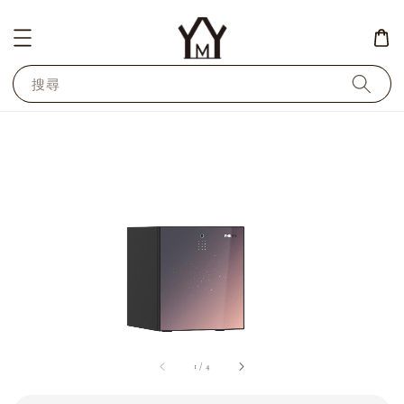
搜尋
1
/
4