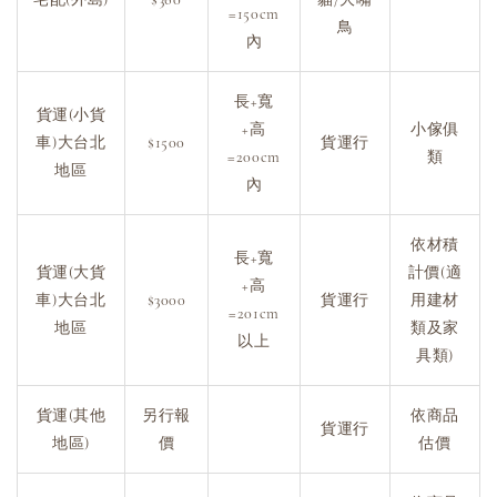
=150cm
鳥
內
長+寬
貨運(小貨
+高
小傢俱
車)大台北
$1500
貨運行
=200cm
類
地區
內
依材積
長+寬
貨運(大貨
計價(適
+高
車)大台北
$3000
貨運行
用建材
=201cm
地區
類及家
以上
具類)
貨運(其他
另行報
依商品
貨運行
地區)
價
估價