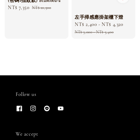
(密碼+指紋款) B12M002-2
Sale
NT$ 7,350
Regular
NT$ 10,500
price
price
左手掃感應掛架櫃下燈
Sale
NT$ 2,400
-
NT$ 4,320
Regul
price
price
NT$ 3,000
-
NT$ 5,400
Follow us
We accept