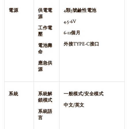
電源
供電電
4
顆3
號鹼性電池
源
4.5-6V
工作電
6-12
個月
壓
外接TYPE-C接口
電池壽
命
應急供
源
系統
系統解
一般模式/安全模式
鎖模式
中文/英文
系統語
言